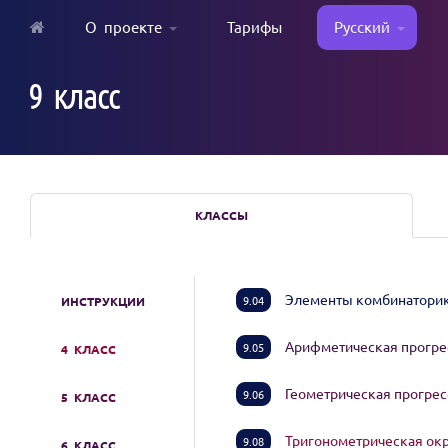
О проекте
Тарифы
Русский
Skip
to
9 класс
main
content
КЛАССЫ
Элементы комбинатор
9.04
ИНСТРУКЦИИ
Арифметическая прогр
9.05
4 КЛАСС
Геометрическая прогре
9.06
5 КЛАСС
Тригонометрическая ок
9.08
6 КЛАСС