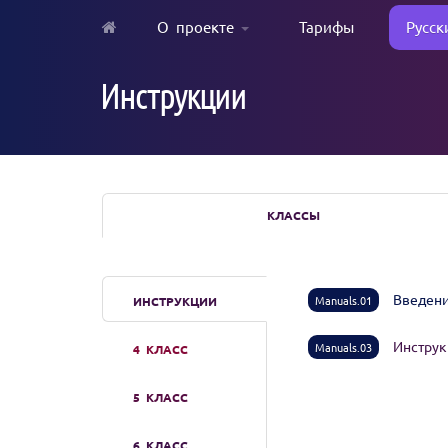
О проекте
Тарифы
Русск
Skip
to
Инструкции
main
content
КЛАССЫ
Введени
Manuals.01
ИНСТРУКЦИИ
Инструк
Manuals.03
4 КЛАСС
5 КЛАСС
6 КЛАСС