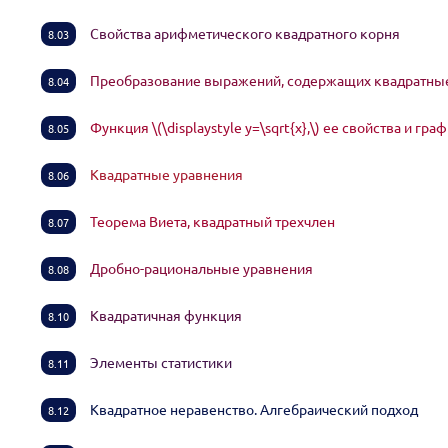
Свойства арифметического квадратного корня
8.03
Преобразование выражений, содержащих квадратны
8.04
Функция \(\displaystyle y=\sqrt{x},\) ее свойства и гр
8.05
Квадратные уравнения
8.06
Теорема Виета, квадратный трехчлен
8.07
Дробно-рациональные уравнения
8.08
Квадратичная функция
8.10
Элементы статистики
8.11
Квадратное неравенство. Алгебраический подход
8.12