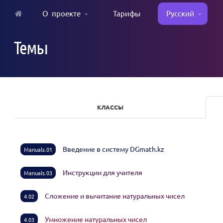
О проекте
Тарифы
Русский
Skip
to
Темы
main
content
КЛАССЫ
Введение в систему DGmath.kz
Manuals.01
Инструкции для учителя
Manuals.03
Сложение и вычитание натуральных чисел
4.02
Умножение натуральных чисел
4.03