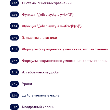
Системы линейных уравнений
7.07
Функция \(\displaystyle y=kx^2\)
7.08
Функция \(\displaystyle y=\frac{k}{x}\)
7.09
Элементы статистики
7.10
Формулы сокращенного умножения, вторая степень
7.11
Формулы сокращенного умножения, третья степень
7.12
Алгебраические дроби
7.13
Уроки
7.15
Действительные числа
8.01
Квадратный корень
8.02