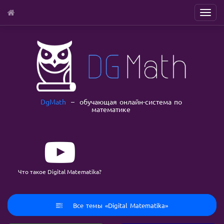
Menu
Skip
to
main
content
DgMath
– обучающая онлайн-система по
математике
Что такое Digital Matematika?
Все темы «Digital Matematika»