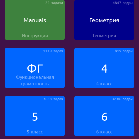
22 задачи
4847 задач
Manuals
Геометрия
Инструкции
Геометрия
1110 задач
819 задач
ФГ
4
Функциональная
грамотность
4 класс
3638 задач
4186 задач
5
6
5 класс
6 класс