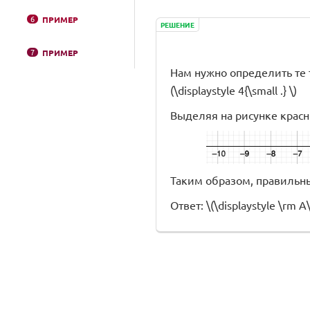
6
ПРИМЕР
РЕШЕНИЕ
7
ПРИМЕР
Нам нужно определить те т
(\displaystyle 4{\small .} \)
Выделяя на рисунке красн
Таким образом, правильный от
Ответ: \(\displaystyle \rm A\)