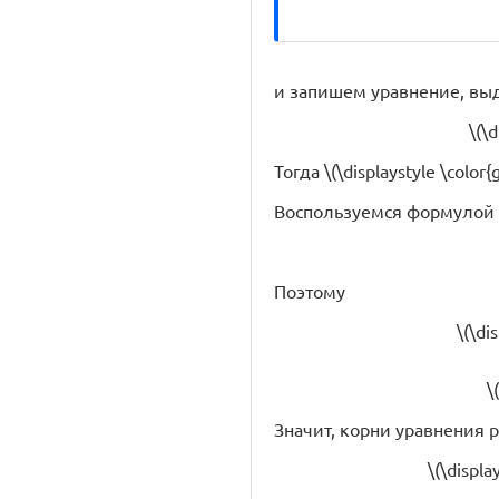
и запишем уравнение, вы
\(\
Тогда \(\displaystyle \color{g
Воспользуемся формулой 
Поэтому
\(\di
\
Значит, корни уравнения 
\(\displa