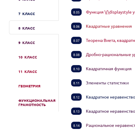
Функция \(\displaystyle y
8.05
7 КЛАСС
Квадратные уравнения
8.06
8 КЛАСС
Теорема Виета, квадрат
8.07
9 КЛАСС
Дробно-рациональные 
8.08
10 КЛАСС
Квадратичная функция
8.10
11 КЛАСС
Элементы статистики
8.11
ГЕОМЕТРИЯ
Квадратное неравенство
8.12
ФУНКЦИОНАЛЬНАЯ
ГРАМОТНОСТЬ
Квадратное неравенство
8.13
Рациональное неравенс
8.14