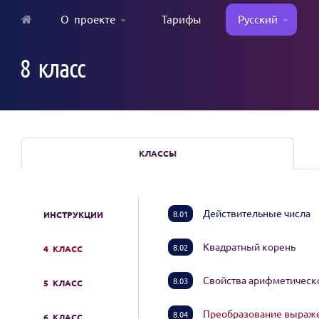
О проекте
Тарифы
Русский
Skip
to
8 класс
main
content
КЛАССЫ
Действительные числа
8.01
ИНСТРУКЦИИ
Квадратный корень
8.02
4 КЛАСС
Свойства арифметическ
8.03
5 КЛАСС
Преобразование выраже
8.04
6 КЛАСС