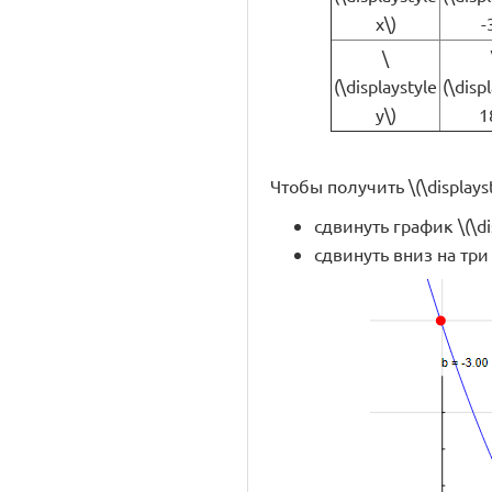
x\)
-
\
(\displaystyle
(\disp
y\)
1
Чтобы получить \(\displaysty
сдвинуть график \(\di
сдвинуть вниз на три 