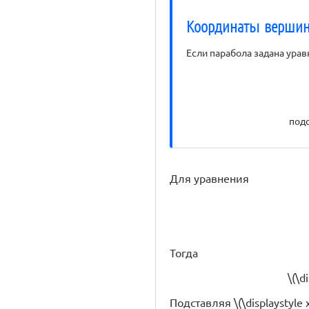
Координаты верши
Если парабола задана урав
подс
Для уравнения
Тогда
\(\d
Подставляя \(\displaystyle 