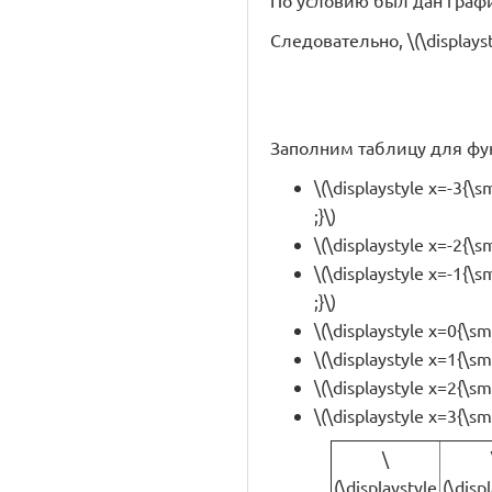
По условию был дан график 
Следовательно, \(\displays
Заполним таблицу для функц
\(\displaystyle x=-3{\s
;}\)
\(\displaystyle x=-2{\s
\(\displaystyle x=-1{\s
;}\)
\(\displaystyle x=0{\sm
\(\displaystyle x=1{\sm
\(\displaystyle x=2{\sm
\(\displaystyle x=3{\sm
\
(\displaystyle
(\disp