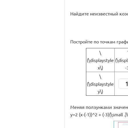
Найдите неизвестный коэф
Постройте по точкам график
\
(\displaystyle
(\disp
x\)
-
\
(\displaystyle
y\)
Меняя ползунками значения п
y=2 (x-(-1))^2 + (-3){\small .}\