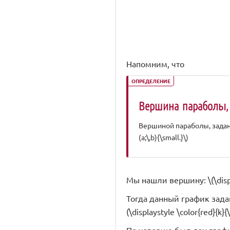
Напомним, что
ОПРЕДЕЛЕНИЕ
Вершина параболы, за
Вершиной параболы, заданно
(a;\,b){\small.}\)
Мы нашли вершину: \(\display
Тогда данный график задан 
(\displaystyle \color{red}{k}{\