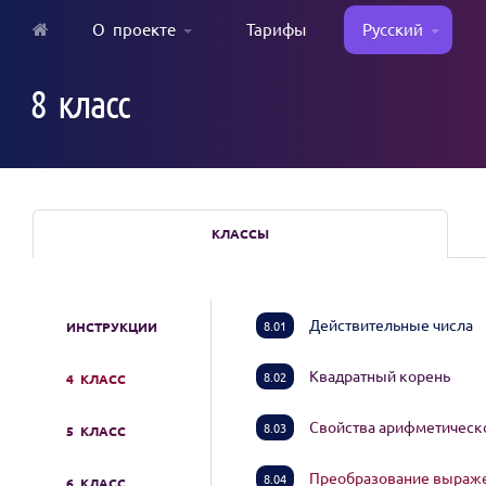
О проекте
Тарифы
Русский
Skip
to
8 класс
main
content
КЛАССЫ
Действительные числа
8.01
ИНСТРУКЦИИ
Квадратный корень
8.02
4 КЛАСС
Свойства арифметическ
8.03
5 КЛАСС
Преобразование выраже
8.04
6 КЛАСС