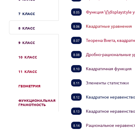
Функция \(\displaystyle y
8.05
7 КЛАСС
Квадратные уравнения
8.06
8 КЛАСС
Теорема Виета, квадрат
8.07
9 КЛАСС
Дробно-рациональные 
8.08
10 КЛАСС
Квадратичная функция
8.10
11 КЛАСС
Элементы статистики
8.11
ГЕОМЕТРИЯ
Квадратное неравенство
8.12
ФУНКЦИОНАЛЬНАЯ
ГРАМОТНОСТЬ
Квадратное неравенство
8.13
Рациональное неравенс
8.14