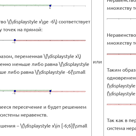
множеству т
о \(\displaystyle x\ge -6\) соответствует
 точек на прямой:
Неравенство \
множеству т
зом, переменная \(\displaystyle x\)
или
нно меньше либо равна \(\displaystyle
Таким образо
ше либо равна \(\displaystyle -6{\small
одновременн
(\displaystyl
(\displaystyle 
ееся пересечение и будет решением
системы неравенств.
Так как в пе
шения – \(\displaystyle x\in [-6;6]{\small
система нер