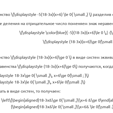
во \(\displaystyle -5(18-3x)(x+6) \le 0{ \small ,} \) разделив об
ае деления на отрицательное число поменяем знак нераве
\(\displaystyle \color{blue}{ -5}(18-3x)(x+6)\le 0 \,| :(\
\(\displaystyle (18-3x)(x+6)\ge 0{\small .
тво \(\displaystyle (18-3x)(x+6)\ge 0 \) в виде систем экви
авенства
\(\displaystyle (18-3x)(x+6)\ge 0\) получаются, когд
aystyle 18-3x\ge 0{ \small ,}\, x+6\ge 0{\small ; }\)
aystyle 18-3x\le 0{ \small ,}\, x+6\le 0{\small .}\)
ать в виде систем, то получаем:
e \left\{\begin{aligned}18-3x&\ge 0{ \small ,}\\x+6 &\ge 0\end{a
{\begin{aligned}18-3x&\le 0{ \small ,}\\x+6& \le 0{\small .