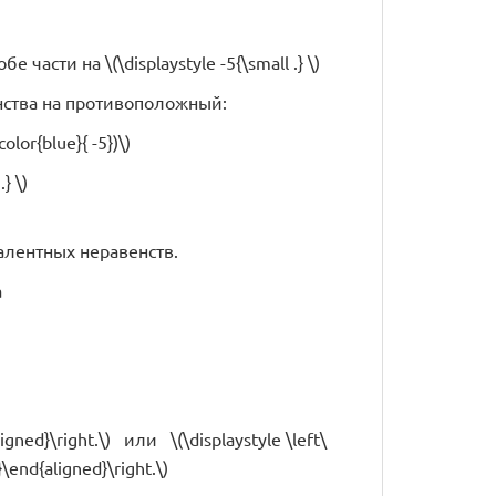
е части на \(\displaystyle -5{\small .} \)
нства на противоположный:
color{blue}{ -5})\)
} \)
валентных неравенств.
а
ligned}\right.\) или \(\displaystyle \left\
}\end{aligned}\right.\)