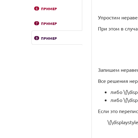
6
ПРИМЕР
Упростим неравенст
7
ПРИМЕР
При этом в случ
8
ПРИМЕР
Запишем неравенс
Все решения нер
либо \(\displ
либо \(\displ
Если это перепис
\(\displaystyl