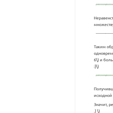
Неравенств
множеству
Таким обра
одновреме
6\) и боль
:}\)
Получивш
исходной 
Значит, ре
.} \)