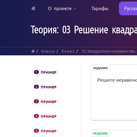
О проекте
Тарифы
Русск
Skip
to
Теория: 03 Решение квадр
main
content
Классы
8 класс
12. Квадратное неравенство
ЗАДАНИЕ
1
ПРИМЕР
Решите неравенс
2
ПРИМЕР
3
ПРИМЕР
4
ПРИМЕР
5
ПРИМЕР
РЕШЕНИЕ