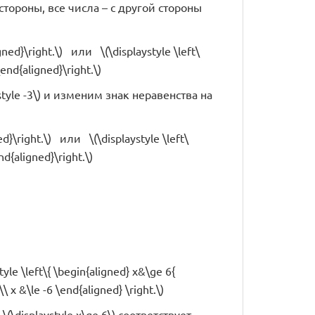
тороны, все числа – с другой стороны
igned}\right.\) или \(\displaystyle \left\
\end{aligned}\right.\)
tyle -3\) и изменим знак неравенства на
ned}\right.\) или \(\displaystyle \left\
nd{aligned}\right.\)
style \left\{ \begin{aligned} x&\ge 6{
}\\ x &\le -6 \end{aligned} \right.\)
(\displaystyle x\ge 6\) соответствует