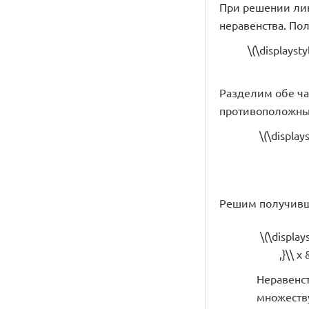
При решении лин
неравенства. По
\(\displayst
Разделим обе час
противоположный
\(\display
Решим получивш
\(\display
,}\\ x
Неравенств
множеству