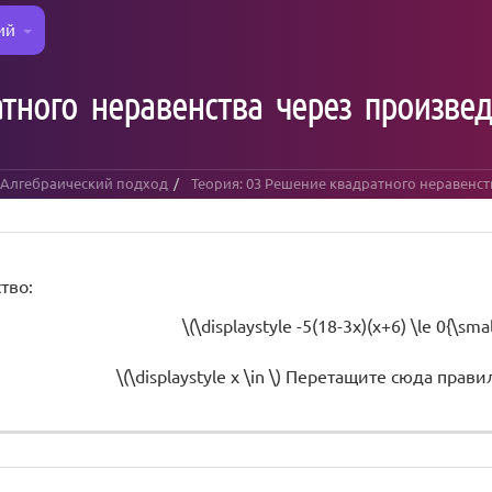
ий
атного неравенства через произве
. Алгебраический подход
Теория: 03 Решение квадратного неравенст
тво:
\(\displaystyle -5(18-3x)(x+6) \le 0{\small
\(\displaystyle x \in \)
Перетащите сюда прави