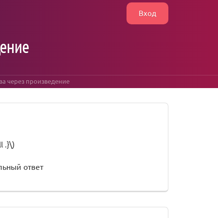
Вход
дение
ва через произведение
 .}\)
льный ответ