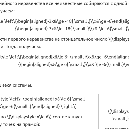
ейного неравенства все неизвестные собираются с одной с
лучаем:
yle \left\{\begin{aligned}-3x&\ge -18{ \small ,}\\x&\ge -6\end{al
{\begin{aligned}-3x&\le -18{ \small ,}\\x& \le -6{\small .}
ти первого неравенства на отрицательное число \(\displays
. Тогда получаем:
style \left\{\begin{aligned}x&\le 6{ \small ,}\\x&\ge -6\end{alig
{\begin{aligned}x&\ge 6{ \small ,}\\x& \le -6{\small .}\e
иеся системы.
style \left\{ \begin{aligned} x&\le 6{ \small
 &\ge -6{\small .} \end{aligned} \right.\)
\(\display
о \(\displaystyle x\le 6\) соответствует
\small ,
 точек на прямой:
Неравенство \