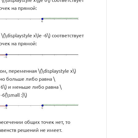
очек на прямой:
(\displaystyle x\le -6\) соответствует
очек на прямой:
м, переменная \(\displaystyle x\)
о больше либо равна \
e 6\) и меньше либо равна \
-6{\small :}\)
ресечении общих точек нет, то
авенств решений не имеет.