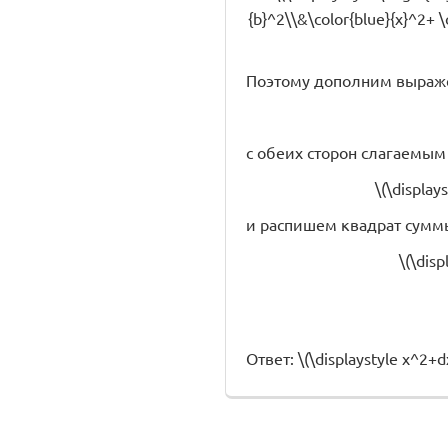
{b}^2\\&\color{blue}{x}^2+ \c
Поэтому дополним выраж
с обеих сторон слагаемым \(\
\(\display
и распишем квадрат суммы
\(\disp
Ответ: \(\displaystyle x^2+dx