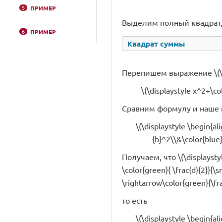
5
ПРИМЕР
Выделим полный квадрат,
6
ПРИМЕР
Квадрат суммы
Перепишем выражение \(\d
\(\displaystyle x^2+\col
Сравним формулу и наше
\(\displaystyle \begin{al
{b}^2\\&\color{blue}
Получаем, что \(\displaystyle
\color{green}{ \frac{d}{2}}
\rightarrow\color{green}{\f
то есть
\(\displaystyle \begin{al