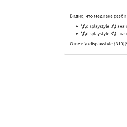
Видно, что медиана разби
\(\displaystyle 3\) зн
\(\displaystyle 3\) зн
Ответ: \(\displaystyle {810}{\