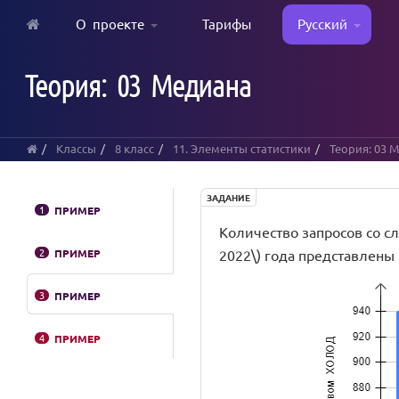
О проекте
Тарифы
Русский
Skip
to
Теория: 03 Медиана
main
content
Классы
8 класс
11. Элементы статистики
Теория: 03 
ЗАДАНИЕ
1
ПРИМЕР
Количество запросов со сл
2
ПРИМЕР
2022\) года представлены
3
ПРИМЕР
4
ПРИМЕР