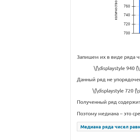
Запишем их в виде ряда ч
\(\displaystyle 940 {\sm
Данный ряд не упорядочен
\(\displaystyle 720 {\sm
Полученный ряд содержи
Поэтому медиана – это ср
Медиана ряда чисел равна \