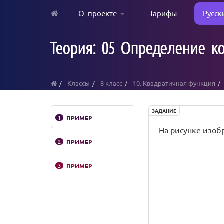
О проекте
Тарифы
Русск
Skip
to
Теория: 05 Определение 
main
content
Классы
8 класс
10. Квадратичная функция
ЗАДАНИЕ
1
ПРИМЕР
На рисунке изобра
2
ПРИМЕР
3
ПРИМЕР