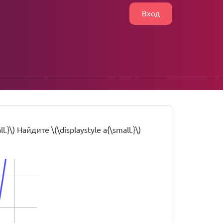
Вход
\) Найдите \(\displaystyle a{\small.}\)