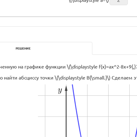
РЕШЕНИЕ
ную на графике функции \(\displaystyle f(x)=ax^2-8x+9{,}7\) 
найти абсциссу точки \(\displaystyle B{\small.}\) Сделаем э