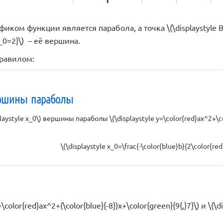
иком функции является парабола, а точка \(\displaystyle B \
x_0=2}\) – её вершина.
равилом:
ершины параболы
laystyle x_0\) вершины параболы \(\displaystyle y=\color{red}ax^2+\c
\(\displaystyle x_0=\frac{-\color{blue}b}{2\color{red}
=\color{red}ax^2+(\color{blue}{-8})x+\color{green}{9{,}7}\) и \(\d