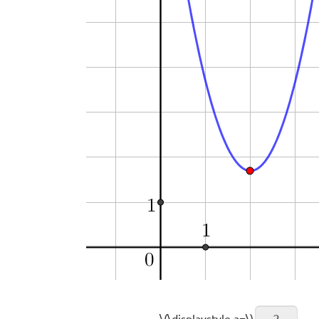
\(\displaystyle a=\)