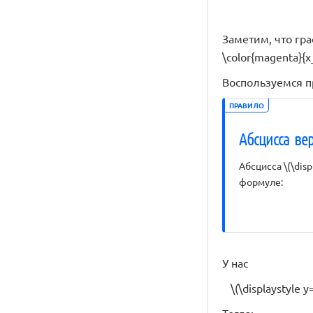
Заметим, что граф
\color{magenta}{
Воспользуемся п
ПРАВИЛО
Абсцисса в
Абсцисса \(\disp
формуле:
У нас
\(\displaystyle y