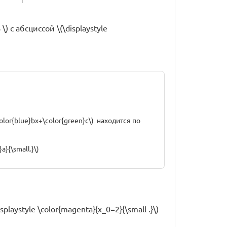
) с абсциссой \(\displaystyle
olor{blue}bx+\color{green}c\) находится по
a}{\small.}\)
isplaystyle \color{magenta}{x_0=2}{\small .}\)