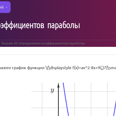
ий
коэффициентов параболы
Теория: 05 Определение коэффициентов параболы
жен график функции \(\displaystyle f(x)=ax^2-8x+9{,}7{\small.}