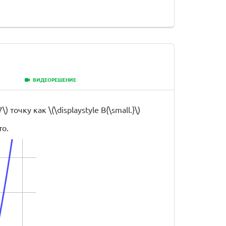
ВИДЕОРЕШЕНИЕ
точку как \(\displaystyle B{\small.}\)
то.