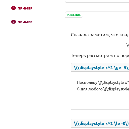
6
ПРИМЕР
РЕШЕНИЕ
7
ПРИМЕР
Сначала заметим, что квад
\
Теперь рассмотрим по пор
\(\displaystyle x^2 \ge -9\
Поскольку \(\displaystyle x^2 
\) для любого \(\displaystyle 
\(\displaystyle x^2 \le -5\