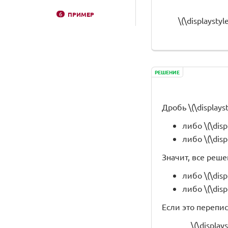
6
ПРИМЕР
\(\displaystyl
РЕШЕНИЕ
Дробь \(\displayst
либо \(\dis
либо \(\dis
Значит, все решен
либо \(\dis
либо \(\dis
Если это перепис
\(\display