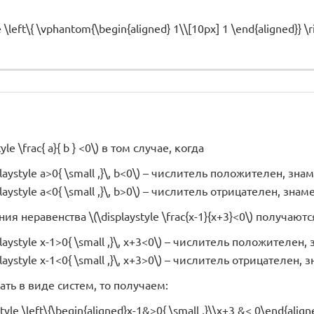
e \left\{ \vphantom{\begin{aligned} 1\\[10px] 1 \end{aligned}} \ri
yle \frac{ a}{ b } <0\) в том случае, когда
playstyle a>0{ \small ,}\, b<0\) – числитель положителен, зн
playstyle a<0{ \small ,}\, b>0\) – числитель отрицателен, зн
ия неравенства \(\displaystyle \frac{x-1}{x+3}<0\) получаютс
playstyle x-1>0{ \small ,}\, x+3<0\) – числитель положителен
playstyle x-1<0{ \small ,}\, x+3>0\) – числитель отрицателен
ать в виде систем, то получаем:
style \left\{\begin{aligned}x-1&>0{ \small ,}\\x+3 &< 0\end{align