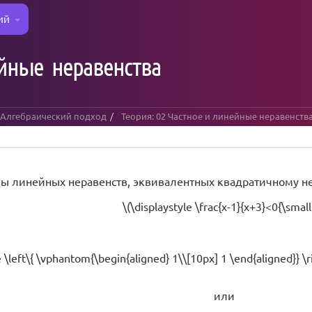
ий
ейные неравенства
. Алгебраический подход
Теория: 02 Частное и линейные неравенств
ы линейных неравенств, эквивалентных квадратичному не
\(\displaystyle \frac{x-1}{x+3}<0{\small.
e \left\{ \vphantom{\begin{aligned} 1\\[10px] 1 \end{aligned}} \ri
или