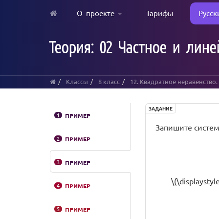
О проекте
Тарифы
Русск
Skip
to
Теория: 02 Частное и лин
main
content
Классы
8 класс
12. Квадратное неравенство
ЗАДАНИЕ
1
ПРИМЕР
Запишите систем
2
ПРИМЕР
3
ПРИМЕР
\(\displaystyl
4
ПРИМЕР
5
ПРИМЕР