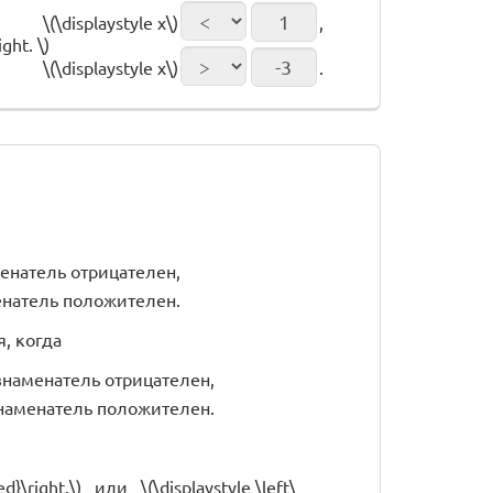
\(\displaystyle x\)
,
ght. \)
\(\displaystyle x\)
.
аменатель отрицателен,
аменатель положителен.
я, когда
, знаменатель отрицателен,
, знаменатель положителен.
ed}\right.\) или \(\displaystyle \left\