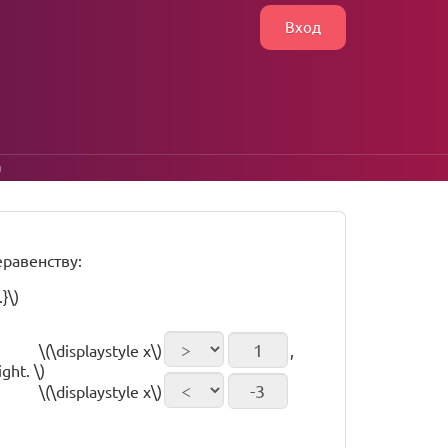
Вход
а
равенству:
}\)
\(\displaystyle x\)
,
ght. \)
\(\displaystyle x\)