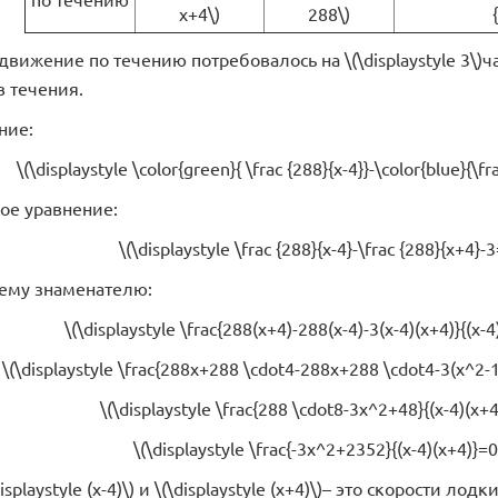
x+4\)
288\)
 движение по течению потребовалось на \(\displaystyle 3\)
в течения.
ние:
\(\displaystyle \color{green}{ \frac {288}{x-4}}-\color{blue}{\fr
ое уравнение:
\(\displaystyle \frac {288}{x-4}-\frac {288}{x+4}-3
ему знаменателю:
\(\displaystyle \frac{288(x+4)-288(x-4)-3(x-4)(x+4)}{(x-4)
\(\displaystyle \frac{288x+288 \cdot4-288x+288 \cdot4-3(x^2-16)
\(\displaystyle \frac{288 \cdot8-3x^2+48}{(x-4)(x+4)
\(\displaystyle \frac{-3x^2+2352}{(x-4)(x+4)}=0{
isplaystyle (x-4)\) и \(\displaystyle (x+4)\)– это скорости л