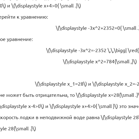
0\) и \(\displaystyle x+4>0{ \small .}\)
ерейти к уравнению:
\(\displaystyle -3x^2+2352=0{ \small .
ое уравнение:
\(\displaystyle -3x^2=-2352 \,\,\bigg| \red{:
\(\displaystyle x^2=784{\small ,}\)
\(\displaystyle x_1=28\) и \(\displaystyle x_2=-2
не может быть отрицательна, то \(\displaystyle x=28{\small .}
isplaystyle x-4>0\) и \(\displaystyle x+4>0{ \small }\) это з
корость лодки в неподвижной воде равна \(\displaystyle 28
yle 28{\small .}\)