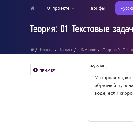
О проекте
Тарифы
Русск
Skip
to
Теория: 01 Текстовые зада
main
content
Классы
8 класс
15. Уроки
Теория: 01 Текс
ЗАДАНИЕ
1
ПРИМЕР
Моторная лодка п
обратный путь на
воде, если скорос