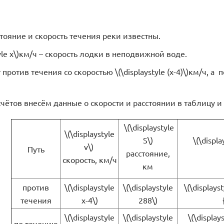
тояние и скорость течения реки известны.
tyle x\)км/ч – скорость лодки в неподвижной воде.
против течения со скоростью \(\displaystyle (x-4)\)км/ч, а п
счётов внесём данные о скорости и расстоянии в таблицу 
\(\displaystyle
\(\displaystyle
S\)
\(\displa
v\)
Путь
расстояние,
скорость, км/ч
км
против
\(\displaystyle
\(\displaystyle
\(\displayst
течения
x-4\)
288\)
\(\displaystyle
\(\displaystyle
\(\displays
по течению