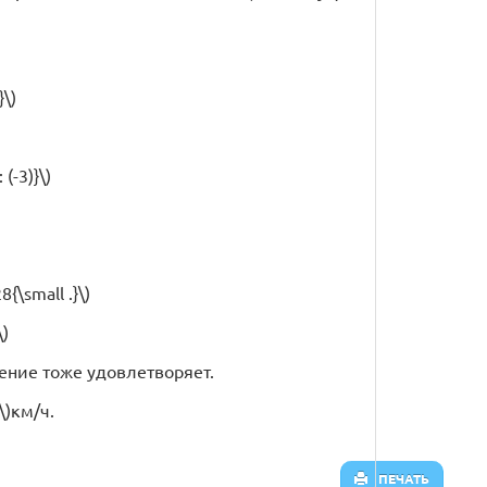
}\)
 (-3)}\)
8{\small .}\)
\)
начение тоже удовлетворяет.
\)км/ч.
ПЕЧАТЬ