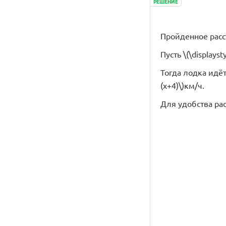
РЕШЕНИЕ
Пройденное расс
Пусть \(\displays
Тогда лодка идёт 
(x+4)\)км/ч.
Для удобства ра