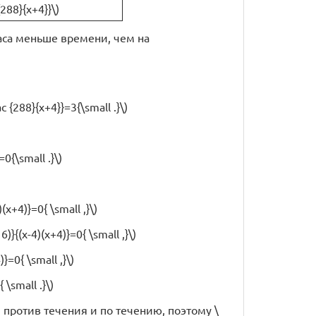
{288}{x+4}}\)
часа меньше времени, чем на
ac {288}{x+4}}=3{\small .}\)
=0{\small .}\)
(x+4)}=0{ \small ,}\)
}{(x-4)(x+4)}=0{ \small ,}\)
}=0{ \small ,}\)
 \small .}\)
одки против течения и по течению, поэтому \