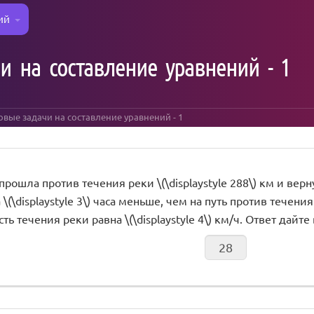
ий
чи на составление уравнений - 1
товые задачи на составление уравнений - 1
рошла против течения реки \(\displaystyle 288\) км и верн
 \(\displaystyle 3\) часа меньше, чем на путь против тече
ть течения реки равна \(\displaystyle 4\) км/ч. Ответ дайте 