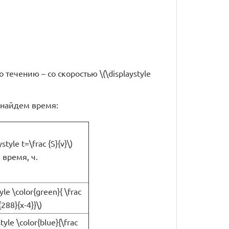
о течению – со скоростью \(\displaystyle
и найдем время:
ystyle t=\frac {S}{v}\)
время, ч.
yle \color{green}{ \frac
{288}{x-4}}\)
tyle \color{blue}{\frac