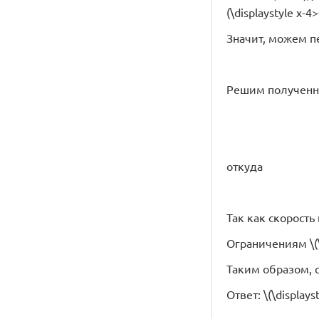
(\displaystyle x-4>
Значит, можем п
Решим полученн
откуда
Так как скорость 
Ограничениям \(\d
Таким образом, с
Ответ: \(\displayst