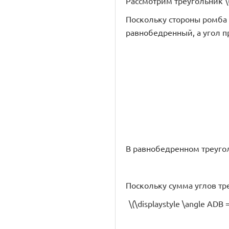
Рассмотрим треугольник \(\
Поскольку стороны ромба рав
равнобедренный, а угол при
В равнобедренном треуго
Поскольку сумма углов треуг
\(\displaystyle \angle ADB =