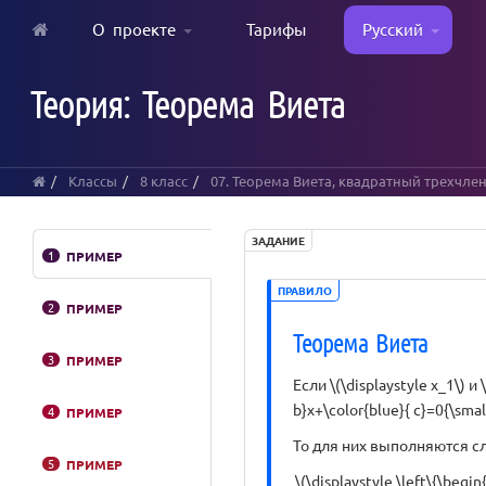
О проекте
Тарифы
Русский
Skip
to
Теория: Теорема Виета
main
content
Классы
8 класс
07. Теорема Виета, квадратный трехчле
ЗАДАНИЕ
1
ПРИМЕР
ПРАВИЛО
2
ПРИМЕР
Теорема Виета
3
ПРИМЕР
Если \(\displaystyle x_1\) и
b}x+\color{blue}{ c}=0{\small
4
ПРИМЕР
То для них выполняются 
5
ПРИМЕР
\(\displaystyle \left\{\begi