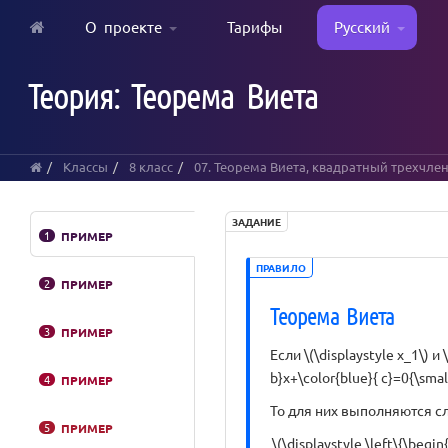
О проекте
Тарифы
Русский
Skip
to
Теория: Теорема Виета
main
content
Классы
8 класс
07. Теорема Виета, квадратный трехчле
ЗАДАНИЕ
1
ПРИМЕР
ПРАВИЛО
2
ПРИМЕР
Теорема Виета
3
ПРИМЕР
Если \(\displaystyle x_1\) и
b}x+\color{blue}{ c}=0{\small
4
ПРИМЕР
То для них выполняются 
5
ПРИМЕР
\(\displaystyle \left\{\begi