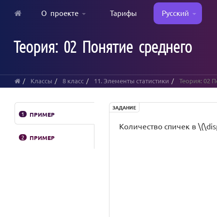
О проекте
Тарифы
Русский
Skip
to
Теория: 02 Понятие среднего
main
content
Классы
8 класс
11. Элементы статистики
Теория: 02 
ЗАДАНИЕ
1
ПРИМЕР
Количество спичек в \(\dis
2
ПРИМЕР