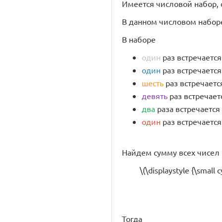
Имеется числовой набор, 
В данном числовом наборе \
В наборе
один
раз встречается з
один
раз встречается з
шесть
раз встречается 
девять
раз встречается
два
раза встречается з
один
раз встречается з
Найдем сумму всех чисел
\(\displaystyle {\small
Тогда