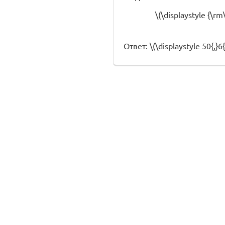
\(\displaystyle {\r
Ответ: \(\displaystyle 50{,}6{