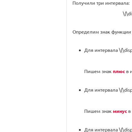
Получили три интервала:
\(\di
Определим знак функции \(\
Для интервала \(\displa
Пишем знак
плюс
в 
Для интервала \(\displ
Пишем знак
минус
в
Для интервала \(\displ