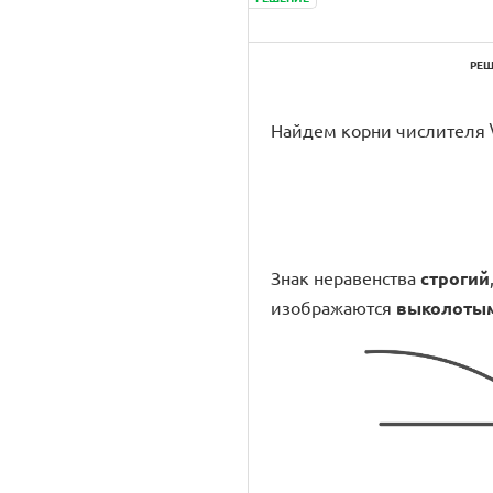
РЕШ
Найдем корни числителя \(\di
Знак неравенства
строгий
изображаются
выколоты