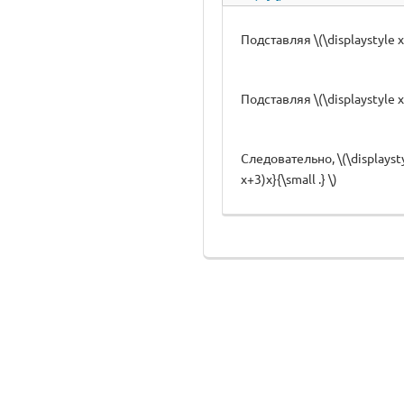
Подставляя \(\displaystyle x=
Подставляя \(\displaystyle x
Следовательно, \(\displayst
x+3)x}{\small .} \)