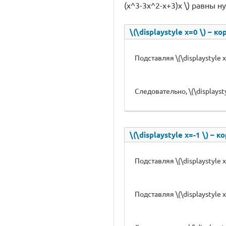
(x^3-3x^2-x+3)x \) равны н
\(\displaystyle x=0 \) – к
Подставляя \(\displaystyle x=
Следовательно, \(\displaystyl
\(\displaystyle x=-1 \) – 
Подставляя \(\displaystyle x=
Подставляя \(\displaystyle x