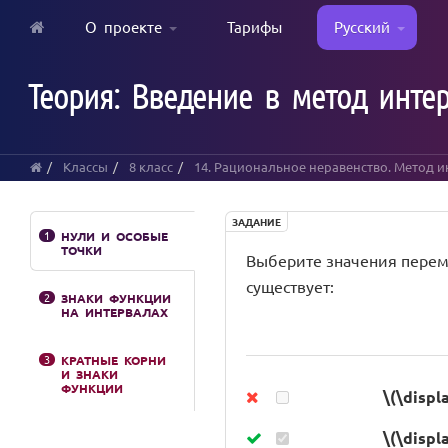
О проекте
Тарифы
Русский
Skip
to
Теория: Введение в метод инте
main
content
Классы
8 класс
14. Рациональное неравенство. Метод 
ЗАДАНИЕ
1
НУЛИ И ОСОБЫЕ
ТОЧКИ
Выберите значения перемен
существует:
2
ЗНАКИ ФУНКЦИИ
НА ИНТЕРВАЛАХ
3
КРАТНЫЕ КОРНИ
И ЗНАКИ
ФУНКЦИИ
\(\displ
\(\displ