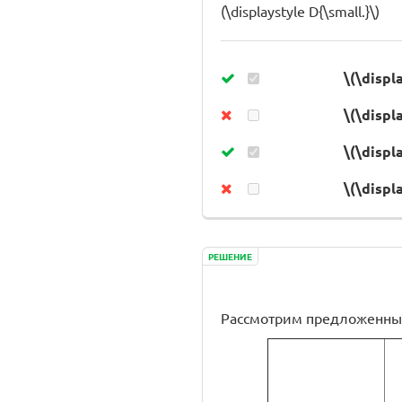
(\displaystyle D{\small.}\)
\(\displ
\(\displ
\(\displ
\(\displ
РЕШЕНИЕ
Рассмотрим предложенный