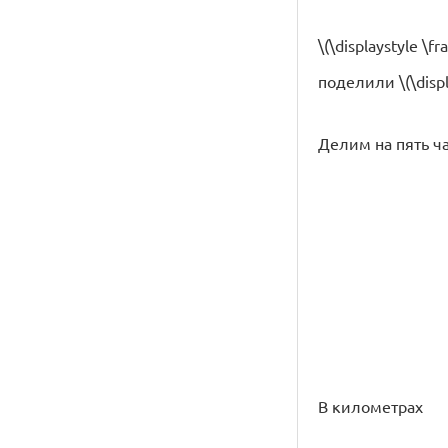
\(\displaystyle \fr
поделили \(\displ
Делим на пять ча
В километрах