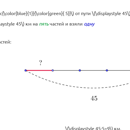
ac{\color{blue}{1}}{\color{green}{ 5}}\) от пути \(\displaystyle 4
aystyle 45\) км на
пять
частей и взяли
одну
стей:
\(\displaystyle 45:5=9\) км.