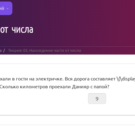
ий
от числа
а
Теория: 03. Нахождение части от числа
али в гости на электричке. Вся дорога составляет \(\display
ти. Сколько километров проехали Данияр с папой?