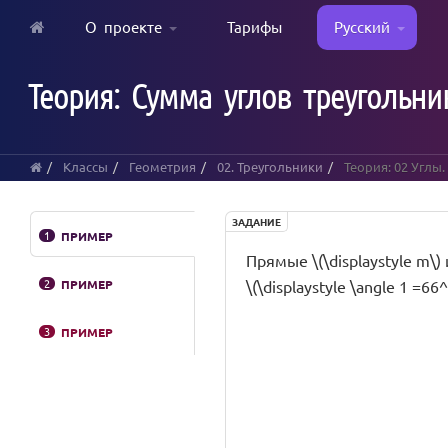
О проекте
Тарифы
Русский
Skip
to
Теория: Сумма углов треугольник
main
content
Классы
Геометрия
02. Треугольники
Теория: 02 Углы.
ЗАДАНИЕ
1
ПРИМЕР
Прямые \(\displaystyle m\) и
2
ПРИМЕР
\(\displaystyle \angle 1 =66^
3
ПРИМЕР