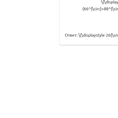
\(\displa
(66^{\circ}+88^{\ci
Ответ: \(\displaystyle 26{\sma