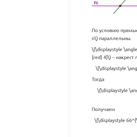
По условию прямые \(
n\) параллельны.
\(\displaystyle \angle
{red} 4}\) – накре
\(\displaystyle \ang
Тогда
\(\displaystyle \a
Получаем
\(\displaystyle 66^{