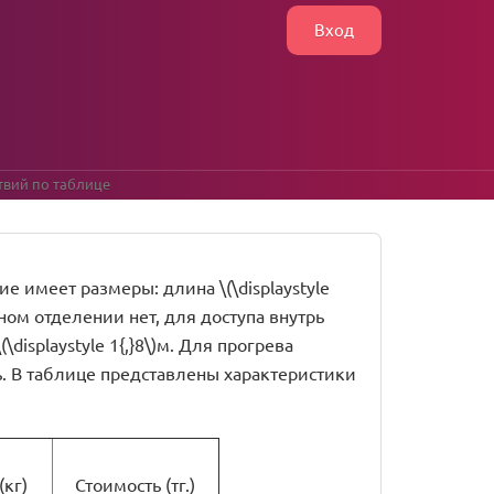
Вход
твий по таблице
е имеет размеры: длина \(\displaystyle
 парном отделении нет, для доступа внутрь
displaystyle 1{,}8\)м. Для прогрева
. В таблице представлены характеристики
(кг)
Стоимость (тг.)