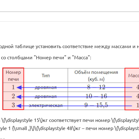
ходной таблице установить соответствие между массами и
 со столбцами "Номер печи" и "Масса":
(\displaystyle 15\)кг соответствует печи номер \(\displaystyle 
le 1 {\small ,}\)\(\displaystyle 48\)кг – печи номер \(\displaysty