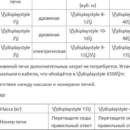
печи
(куб. м)
\(\displaystyle
\(\displaystyle 8-
\(\displa
дровяная
1\)
12\)
40\
\(\displaystyle
\(\displaystyle 10-
\(\displa
дровяная
2\)
16\)
48\
\(\displaystyle
\(\displaystyle 9-
\(\displa
электрическая
3\)
15{,}5\)
15\
ровяной печи дополнительных затрат не потребуется. Уста
ального кабеля, что обойдётся в \(\displaystyle 6500\)тг.
ветствие между массами и номерами печей.
цу:
Масса (кг)
\(\displaystyle 15\)
\(\displaystyle 
Перетащите сюда
Перетащите с
Номер печи
правильный ответ
правильный о