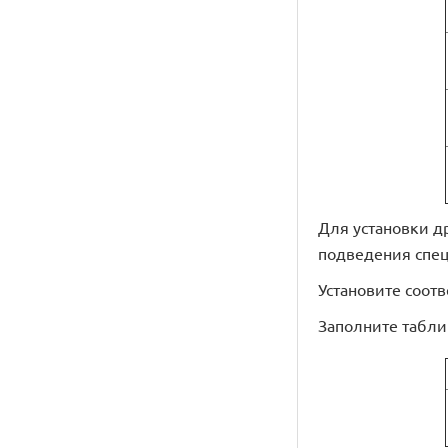
Для установки д
подведения специ
Установите соот
Заполните табли