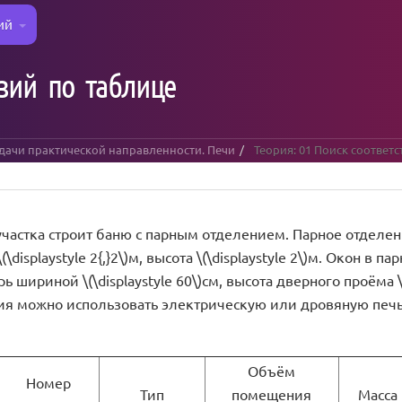
ий
твий по таблице
адачи практической направленности. Печи
Теория: 01 Поиск соответс
частка строит баню с парным отделением. Парное отделени
\(\displaystyle 2{,}2\)м, высота \(\displaystyle 2\)м. Окон в
 шириной \(\displaystyle 60\)см, высота дверного проёма \(\
ия можно использовать электрическую или дровяную печь
Объём
Номер
Тип
помещения
Масса 