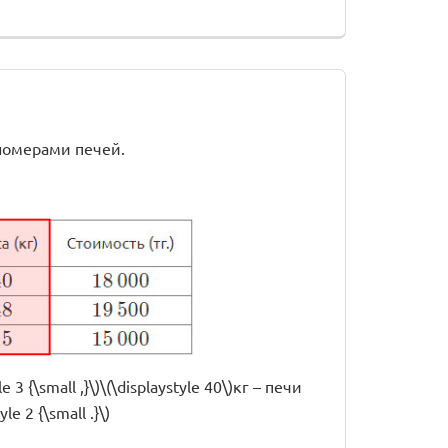
 номерами печей.
3 {\small ,}\)\(\displaystyle 40\)кг – печи
le 2 {\small .}\)