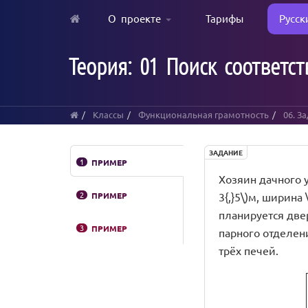
О проекте
Тарифы
Русск
Skip
to
Теория: 01 Поиск соответс
main
content
Классы
Функциональная грамотность
06. З
ЗАДАНИЕ
1
ПРИМЕР
Хозяин дачного у
2
ПРИМЕР
3{,}5\)м, ширина 
планируется дверь
3
ПРИМЕР
парного отделен
трёх печей.