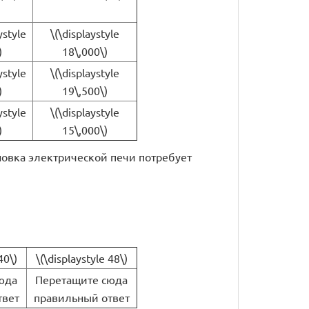
ystyle
\(\displaystyle
)
18\,000\)
ystyle
\(\displaystyle
)
19\,500\)
ystyle
\(\displaystyle
)
15\,000\)
новка электрической печи потребует
40\)
\(\displaystyle 48\)
юда
Перетащите сюда
твет
правильный ответ