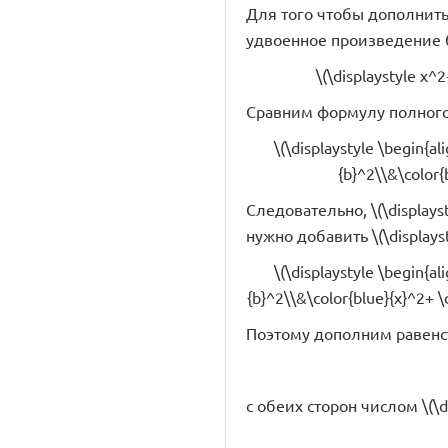
Для того чтобы дополнить 
удвоенное произведение 
\(\displaystyle x^2
Сравним формулу полного
\(\displaystyle \begin{al
{b}^2\\&\color{b
Следовательно, \(\display
нужно добавить \(\displaysty
\(\displaystyle \begin{al
{b}^2\\&\color{blue}{x}^2+ \c
Поэтому дополним равенс
с обеих сторон числом \(\dis