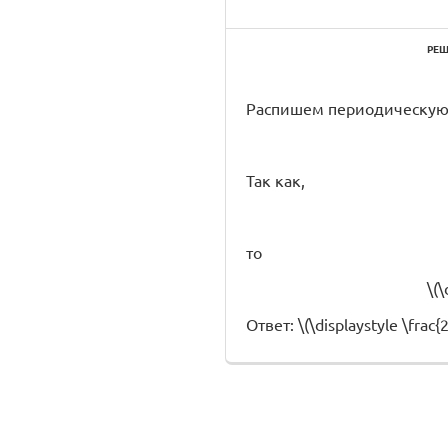
РЕШ
Распишем периодическую 
Так как,
то
\(\
Ответ: \(\displaystyle \frac{2