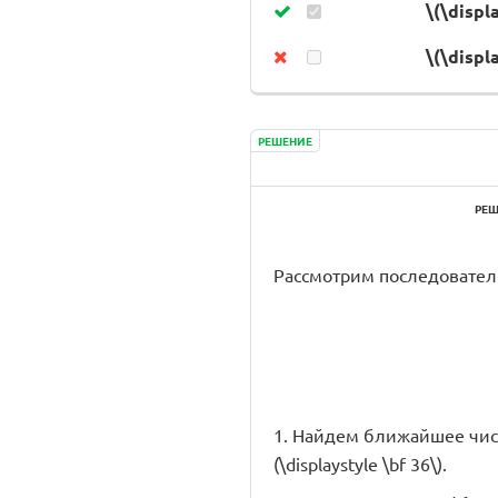
\(\displ
\(\displ
РЕШЕНИЕ
РЕШ
Рассмотрим последователь
1. Найдем ближайшее число,
(\displaystyle \bf 36\).