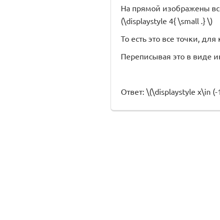
На прямой изображены все т
(\displaystyle 4{ \small .} \)
То есть это все точки, для к
Переписывая это в виде и
Ответ: \(\displaystyle x\in (-1