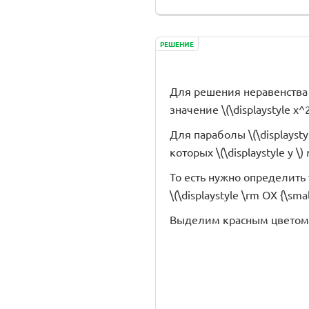
РЕШЕНИЕ
Для решения неравенства \(\
значение \(\displaystyle x^
Для параболы \(\displaystyle
которых \(\displaystyle y \
То есть нужно определить т
\(\displaystyle \rm OX {\small
Выделим красным цветом то