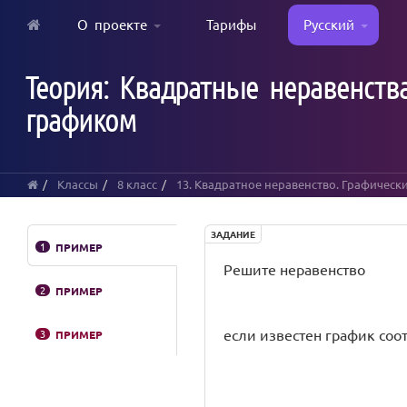
О проекте
Тарифы
Русский
Skip
to
Теория: Квадратные неравенст
main
content
графиком
Классы
8 класс
13. Квадратное неравенство. Графическ
ЗАДАНИЕ
1
ПРИМЕР
Решите неравенство
2
ПРИМЕР
если известен график со
3
ПРИМЕР