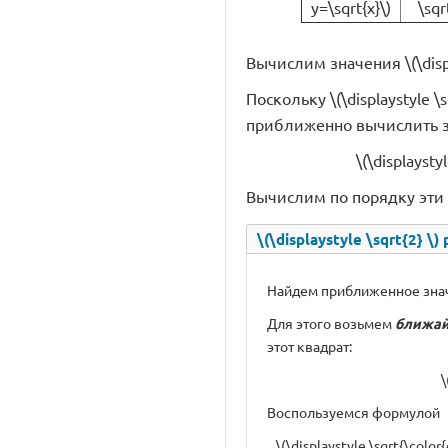
y=\sqrt{x}\)
\sqr
Вычислим значения \(\displa
Поскольку \(\displaystyle \sq
приближенно вычислить 
\(\displaystyl
Вычислим по порядку эти 
\(\displaystyle \sqrt{2} \)
Найдем приближенное значение
Для этого возьмем
ближа
этот квадрат:
\
Воспользуемся формулой
\(\displaystyle \sqrt{\color