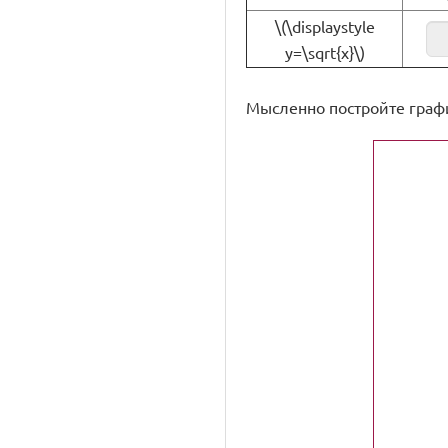
\(\displaystyle
y=\sqrt{x}\)
Мысленно постройте график