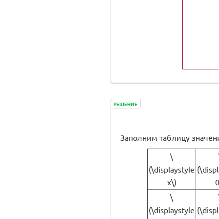
РЕШЕНИЕ
Заполним таблицу значений 
\
(\displaystyle
(\disp
x\)
0
\
(\displaystyle
(\disp