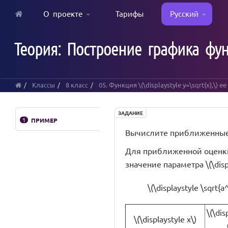
О проекте
Тарифы
Русский
Skip
to
Теория: Построение графика функци
main
content
Классы
8 класс
05. Функция \(\displaystyle y=\sqrt{x},\) 
ЗАДАНИЕ
1
ПРИМЕР
Вычислите приближенные зн
Для приближенной оценки 
значение параметра \(\disp
\(\displaystyle \sqrt{a
\(\dis
\(\displaystyle x\)