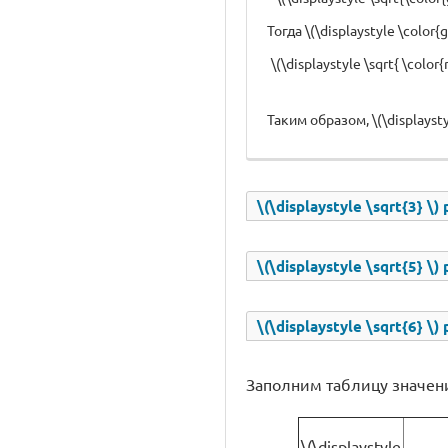
Тогда \(\displaystyle \color{g
\(\displaystyle \sqrt{ \color
Таким образом, \(\displaystyl
\(\displaystyle \sqrt{3} \)
\(\displaystyle \sqrt{5} \
\(\displaystyle \sqrt{6} \
Заполним таблицу значен
\(\displaystyle