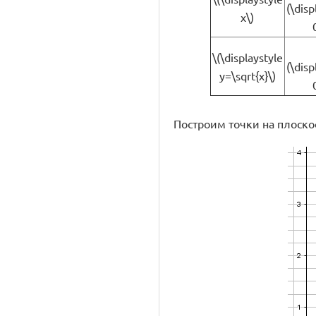
(\disp
x\)
\(\displaystyle
(\disp
y=\sqrt{x}\)
Построим точки на плоско