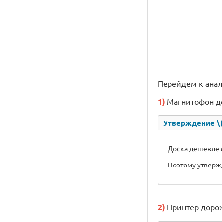
Перейдем к ана
1)
Магнитофон д
Утверждение \(\
Доска дешевле м
Поэтому утвержд
2)
Принтер дорож