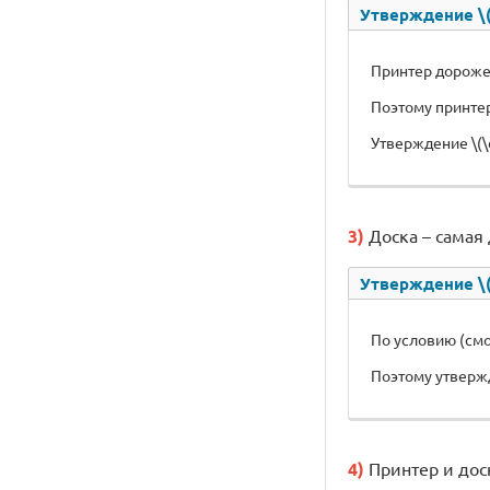
Утверждение \(\
Принтер дороже
Поэтому принте
Утверждение \(\d
3)
Доска – самая
Утверждение \(\
По условию (смо
Поэтому утвержд
4)
Принтер и доск