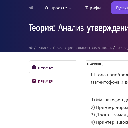
О проекте
Тарифы
Русск
Skip
to
Теория: Анализ утверждени
main
content
Классы
Функциональная грамотность
09. З
ЗАДАНИЕ
1
ПРИМЕР
Школа приобрела
2
ПРИМЕР
магнитофона и д
1) Магнитофон д
2) Принтер доро
3) Доска – самая
4) Принтер и дос