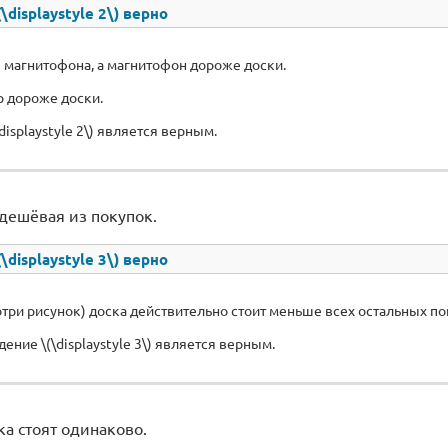
displaystyle 2\) верно
 магнитофона, а магнитофон дороже доски.
р дороже доски.
isplaystyle 2\) является верным.
 дешёвая из покупок.
displaystyle 3\) верно
три рисунок) доска действительно стоит меньше всех остальных по
ение \(\displaystyle 3\) является верным.
а стоят одинаково.