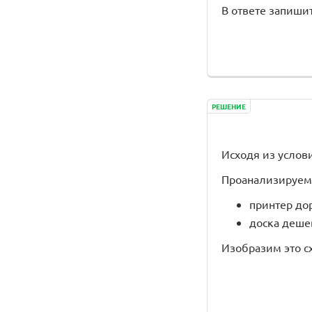
В ответе запиши
РЕШЕНИЕ
Исходя из услов
Проанализируем 
принтер до
доска деше
Изобразим это с