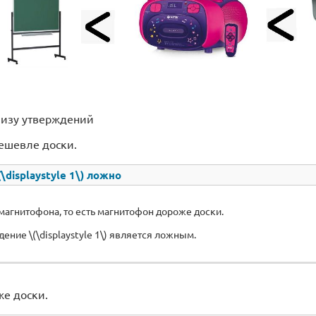
лизу утверждений
ешевле доски.
displaystyle 1\) ложно
агнитофона, то есть магнитофон дороже доски.
ение \(\displaystyle 1\) является ложным.
е доски.