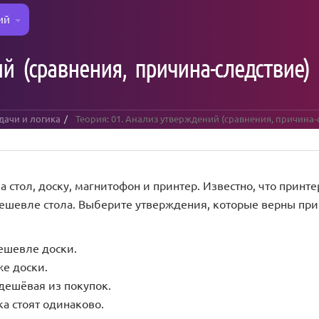
ий
й (сравнения, причина-следствие)
адачи и логика
Теория: 01. Анализ утверждений (сравнения, причина-
 стол, доску, магнитофон и принтер. Известно, что принт
ешевле стола. Выберите утверждения, которые верны при
ешевле доски.
же доски.
 дешёвая из покупок.
ка стоят одинаково.