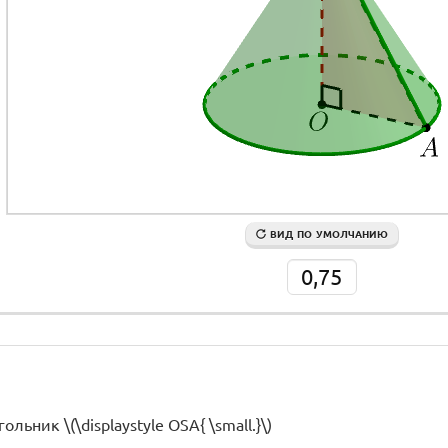
ВИД ПО УМОЛЧАНИЮ
0,75
льник \(\displaystyle OSA{ \small.}\)