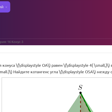
ий
рия: 16 Конус-3
онуса \(\displaystyle OA\) равен \(\displaystyle 4{ \small,}\) 
 \small.}\) Найдите котангенс угла \(\displaystyle OSA\) меж