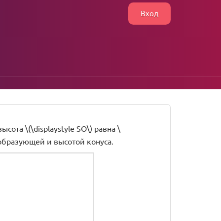
Вход
высота \(\displaystyle SO\) равна \
ду образующей и высотой конуса.