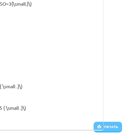
 SO=3{\small.}\)
\small .}\)
 { \small .}\)
ПЕЧАТЬ