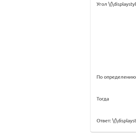
Угол \(\displaysty
По определению 
Тогда
Ответ: \(\displaysty