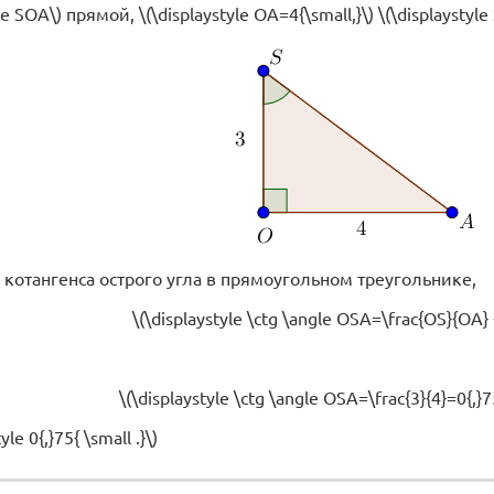
le SOA\) прямой, \(\displaystyle OA=4{\small,}\) \(\displaystyle
котангенса острого угла в прямоугольном треугольнике,
\(\displaystyle \ctg \angle OSA=\frac{OS}{OA} { 
\(\displaystyle \ctg \angle OSA=\frac{3}{4}=0{,}75
le 0{,}75{ \small .}\)