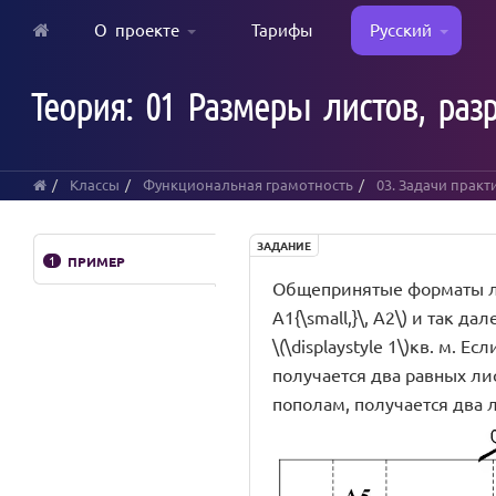
О проекте
Тарифы
Русский
Skip
to
Теория: 01 Размеры листов, раз
main
content
Классы
Функциональная грамотность
03. Задачи прак
ЗАДАНИЕ
1
ПРИМЕР
Общепринятые форматы листо
А1{\small,}\, А2\) и так д
\(\displaystyle 1\)кв. м. 
получается два равных листа
пополам, получается два ли