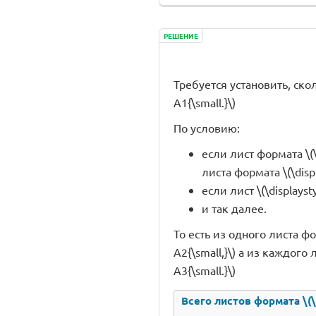
РЕШЕНИЕ
Требуется установить, скол
А1{\small.}\)
По условию:
если лист формата \(
листа формата \(\displ
если лист \(\displays
и так далее.
То есть из одного листа фор
А2{\small,}\) а из каждого 
А3{\small.}\)
Всего листов формата \(\