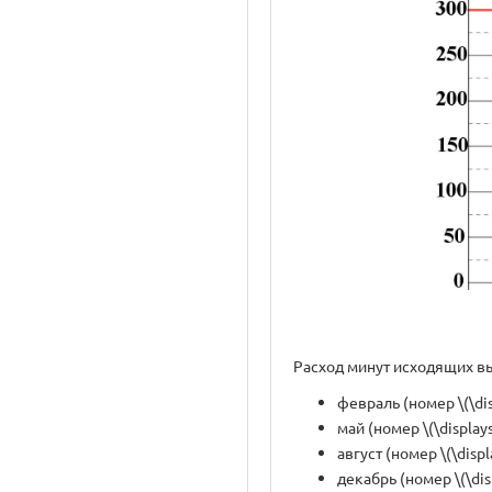
Расход минут исходящих в
февраль (номер \(\disp
май (номер \(\displays
август (номер \(\displ
декабрь (номер \(\disp