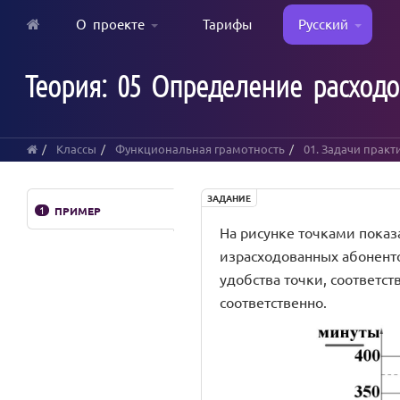
О проекте
Тарифы
Русский
Skip
to
Теория: 05 Определение расходо
main
content
Классы
Функциональная грамотность
01. Задачи прак
ЗАДАНИЕ
1
ПРИМЕР
На рисунке точками показ
израсходованных абонентом
удобства точки, соответ
соответственно.