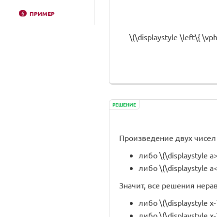
6
ПРИМЕР
\(\displaystyle \left\{ \v
РЕШЕНИЕ
Произведение двух чисел \(
либо \(\displaystyle a
либо \(\displaystyle a
Значит, все решения неравен
либо \(\displaystyle 
либо \(\displaystyle x