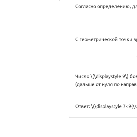
Согласно определению, дл
С геометрической точки з
Число \(\displaystyle 9\) б
(дальше от нуля по напра
Ответ: \(\displaystyle 7<9{\sm