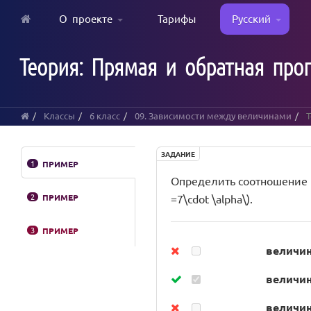
О проекте
Тарифы
Русский
Skip
to
Теория: Прямая и обратная про
main
content
Классы
6 класс
09. Зависимости между величинами
Т
ЗАДАНИЕ
1
ПРИМЕР
Определить соотношение межд
2
ПРИМЕР
=7\cdot \alpha\).
3
ПРИМЕР
величин
величина
величина