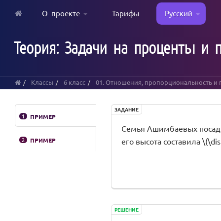
О проекте
Тарифы
Русский
Skip
to
Теория: Задачи на проценты и 
main
content
Классы
6 класс
01. Отношения, пропорциональность и
ЗАДАНИЕ
1
ПРИМЕР
Семья Ашимбаевых посадила
2
ПРИМЕР
его высота составила \(\di
РЕШЕНИЕ