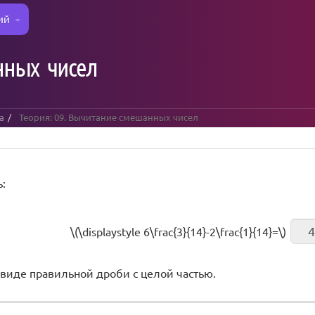
ий
нных чисел
а
Теория: 09. Вычитание смешанных чисел
:
\(\displaystyle 6\frac{3}{14}-2\frac{1}{14}=\)
 виде правильной дроби с целой частью.