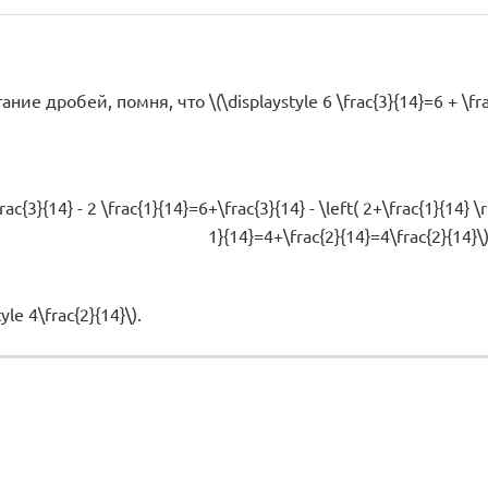
 дробей, помня, что \(\displaystyle 6 \frac{3}{14}=6 + \frac{3
frac{3}{14} - 2 \frac{1}{14}=6+\frac{3}{14} - \left( 2+\frac{1}{14} 
1}{14}=4+\frac{2}{14}=4\frac{2}{14}\)
yle 4\frac{2}{14}\).