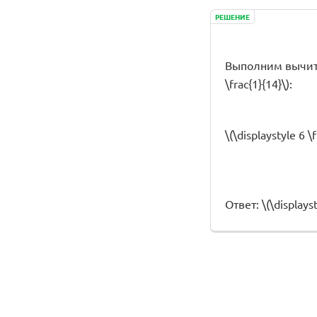
РЕШЕНИЕ
Выполним вычитание
\frac{1}{14}\):
\(\displaystyle 6 \
Ответ: \(\displayst