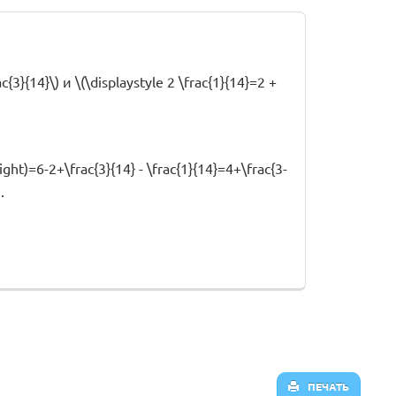
}{14}\) и \(\displaystyle 2 \frac{1}{14}=2 +
\right)=6-2+\frac{3}{14} - \frac{1}{14}=4+\frac{3-
.
ПЕЧАТЬ