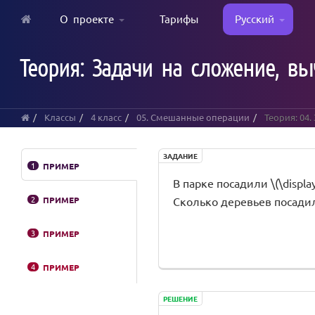
О проекте
Тарифы
Русский
Skip
to
Теория: Задачи на сложение, вы
main
content
Классы
4 класс
05. Смешанные операции
Теория: 04.
ЗАДАНИЕ
1
ПРИМЕР
В парке посадили \(\displays
2
ПРИМЕР
Сколько деревьев посадил
3
ПРИМЕР
4
ПРИМЕР
РЕШЕНИЕ